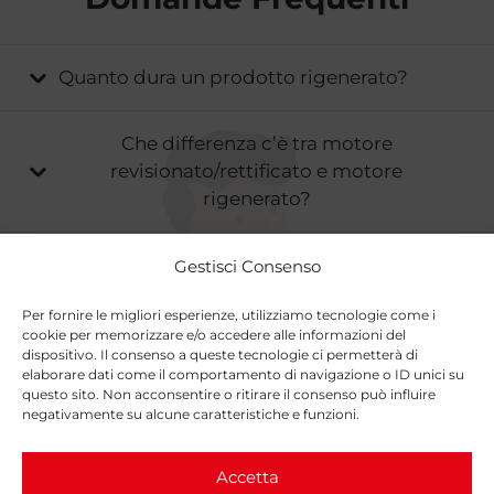
Quanto dura un prodotto rigenerato?
Che differenza c’è tra motore
revisionato/rettificato e motore
rigenerato?
Quali servizi offrite per la rigenerazione e
Gestisci Consenso
rettifica?
Per fornire le migliori esperienze, utilizziamo tecnologie come i
cookie per memorizzare e/o accedere alle informazioni del
dispositivo. Il consenso a queste tecnologie ci permetterà di
Quali sono i vantaggi di rigenerare un
elaborare dati come il comportamento di navigazione o ID unici su
prodotto invece di sostituirlo con uno
questo sito. Non acconsentire o ritirare il consenso può influire
nuovo?
negativamente su alcune caratteristiche e funzioni.
Accetta
Quali sono i tempi di completamento per