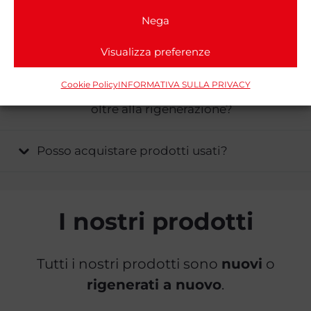
la rigenerazione di un motore?
Nega
Fornite garanzie per i prodotti rigenerati?
Visualizza preferenze
Cookie Policy
INFORMATIVA SULLA PRIVACY
Posso acquistare prodotti nuovi da voi
oltre alla rigenerazione?
Posso acquistare prodotti usati?
I nostri prodotti
Tutti i nostri prodotti sono
nuovi
o
rigenerati a nuovo
.